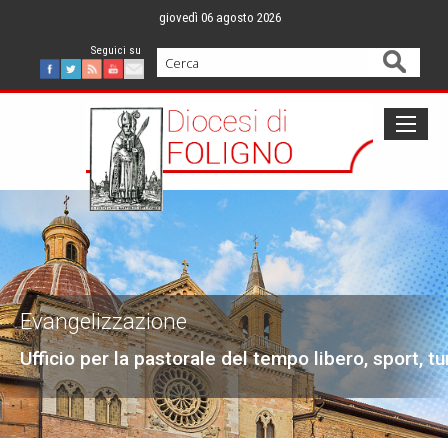
Skip
giovedì 06 agosto 2026
to
content
Cerca
Facebook
Twitter
Feed
Youtube
Mail
Evangelizzazione
Ufficio per la pastorale del tempo libero, sport, t