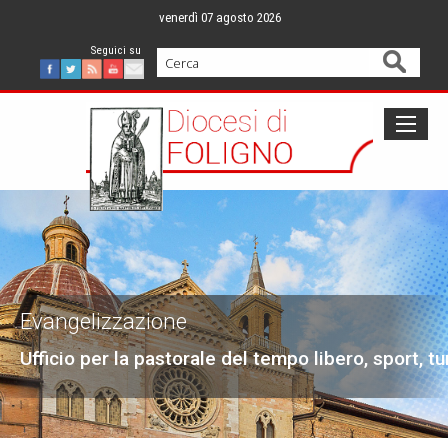
Skip
venerdì 07 agosto 2026
to
content
Cerca
Facebook
Twitter
Feed
Youtube
Mail
Evangelizzazione
Ufficio per la pastorale del tempo libero, sport, t