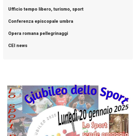
t
N
Ufficio tempo libero, turismo, sport
a
Conferenza episcopale umbra
v
i
Opera romana pellegrinaggi
g
CEI news
a
t
i
o
n