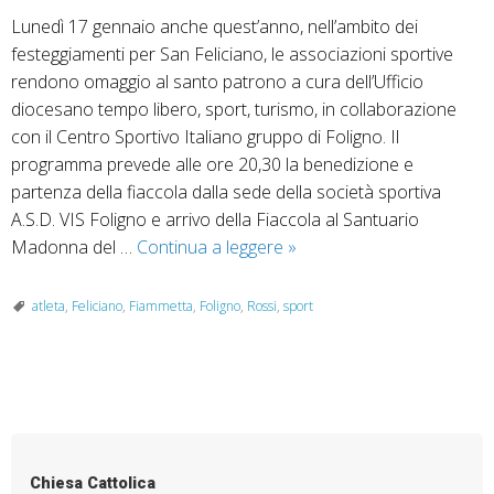
Lunedì 17 gennaio anche quest’anno, nell’ambito dei
festeggiamenti per San Feliciano, le associazioni sportive
rendono omaggio al santo patrono a cura dell’Ufficio
diocesano tempo libero, sport, turismo, in collaborazione
con il Centro Sportivo Italiano gruppo di Foligno. Il
programma prevede alle ore 20,30 la benedizione e
partenza della fiaccola dalla sede della società sportiva
A.S.D. VIS Foligno e arrivo della Fiaccola al Santuario
L’omaggio
Madonna del …
Continua a leggere
»
del
mondo
atleta
,
Feliciano
,
Fiammetta
,
Foligno
,
Rossi
,
sport
dello
sport
a
P
San
o
Feliciano
s
Chiesa Cattolica