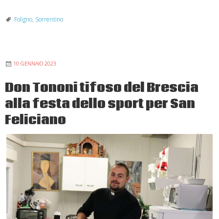
in
Terra
Foligno
,
Sorrentino
Santa
con
il
10 GENNAIO 2023
Vescovo
Sorrentino
Don Tononi tifoso del Brescia
alla festa dello sport per San
Feliciano