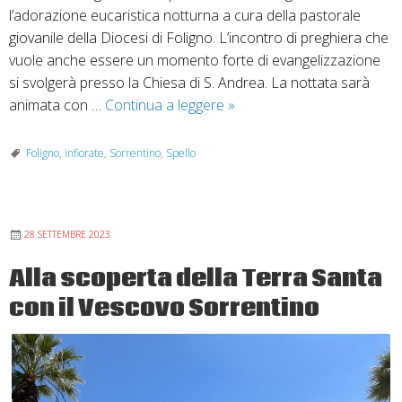
l’adorazione eucaristica notturna a cura della pastorale
giovanile della Diocesi di Foligno. L’incontro di preghiera che
vuole anche essere un momento forte di evangelizzazione
si svolgerà presso la Chiesa di S. Andrea. La nottata sarà
Spello
animata con …
Continua a leggere
»
1
giugno
Foligno
,
infiorate
,
Sorrentino
,
Spello
2024:
per
chi
28 SETTEMBRE 2023
sono
questi
Alla scoperta della Terra Santa
fiori?
con il Vescovo Sorrentino