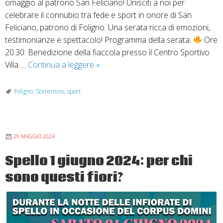
omaggio al patrono San Feliciano! Unisciti a noi per
celebrare il connubio tra fede e sport in onore di San
Feliciano, patrono di Foligno. Una serata ricca di emozioni,
testimonianze e spettacolo! Programma della serata:
Ore
20:30: Benedizione della fiaccola presso il Centro Sportivo
Giubileo
Villa …
Continua a leggere
»
dello
sport:
Foligno
,
Sorrentino
,
sport
festa
del
Santo
29 MAGGIO 2024
Patrono
Feliciano
Spello 1 giugno 2024: per chi
sono questi fiori?