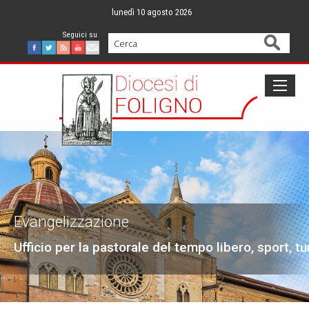
Skip
lunedì 10 agosto 2026
to
content
Cerca
Facebook
Twitter
Feed
Youtube
Mail
Evangelizzazione
Ufficio per la pastorale del tempo libero, sport, t