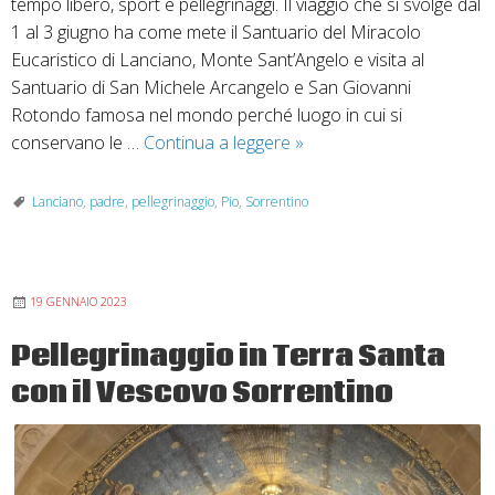
tempo libero, sport e pellegrinaggi. Il viaggio che si svolge dal
1 al 3 giugno ha come mete il Santuario del Miracolo
Eucaristico di Lanciano, Monte Sant’Angelo e visita al
Santuario di San Michele Arcangelo e San Giovanni
Rotondo famosa nel mondo perché luogo in cui si
Dal
conservano le …
Continua a leggere
»
1
al
Lanciano
,
padre
,
pellegrinaggio
,
Pio
,
Sorrentino
3
giugno
pellegrinaggio
19 GENNAIO 2023
diocesano
Pellegrinaggio in Terra Santa
con il Vescovo Sorrentino