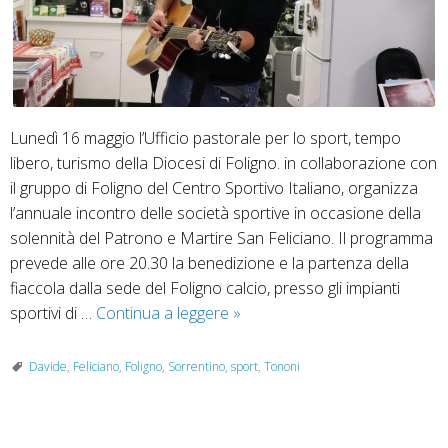
Lunedì 16 maggio l’Ufficio pastorale per lo sport, tempo
libero, turismo della Diocesi di Foligno. in collaborazione con
il gruppo di Foligno del Centro Sportivo Italiano, organizza
l’annuale incontro delle società sportive in occasione della
solennità del Patrono e Martire San Feliciano. Il programma
prevede alle ore 20.30 la benedizione e la partenza della
fiaccola dalla sede del Foligno calcio, presso gli impianti
Don
sportivi di …
Continua a leggere
»
Tononi
tifoso
Davide
,
Feliciano
,
Foligno
,
Sorrentino
,
sport
,
Tononi
del
Brescia
alla