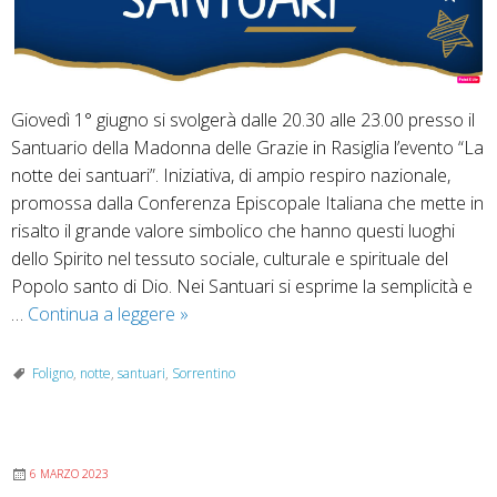
Giovedì 1° giugno si svolgerà dalle 20.30 alle 23.00 presso il
Santuario della Madonna delle Grazie in Rasiglia l’evento “La
notte dei santuari”. Iniziativa, di ampio respiro nazionale,
promossa dalla Conferenza Episcopale Italiana che mette in
risalto il grande valore simbolico che hanno questi luoghi
dello Spirito nel tessuto sociale, culturale e spirituale del
Popolo santo di Dio. Nei Santuari si esprime la semplicità e
A
…
Continua a leggere
»
Rasiglia
la
Foligno
,
notte
,
santuari
,
Sorrentino
notte
dei
santuari
6 MARZO 2023