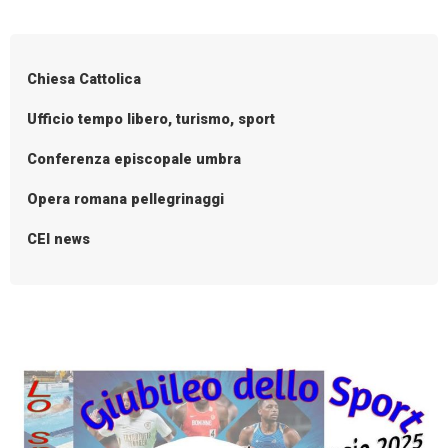
P
festa
o
dello
sport
s
Chiesa Cattolica
per
t
San
N
Ufficio tempo libero, turismo, sport
Feliciano
a
Conferenza episcopale umbra
v
i
Opera romana pellegrinaggi
g
CEI news
a
t
i
o
n